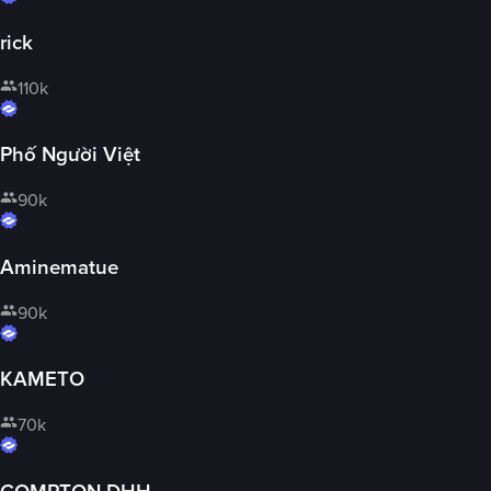
rick
110k
Phố Người Việt
90k
Aminematue
90k
KAMETO
70k