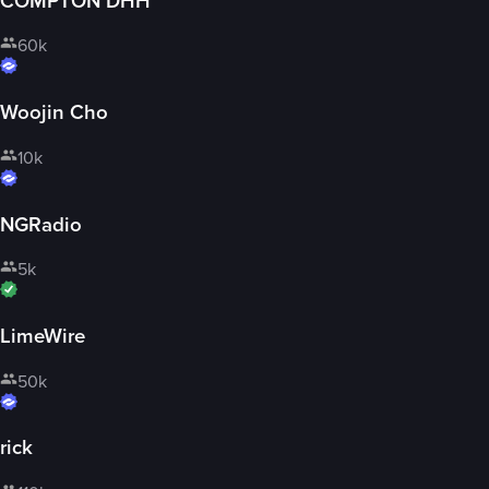
COMPTON DHH
60k
Woojin Cho
10k
NGRadio
5k
LimeWire
50k
rick