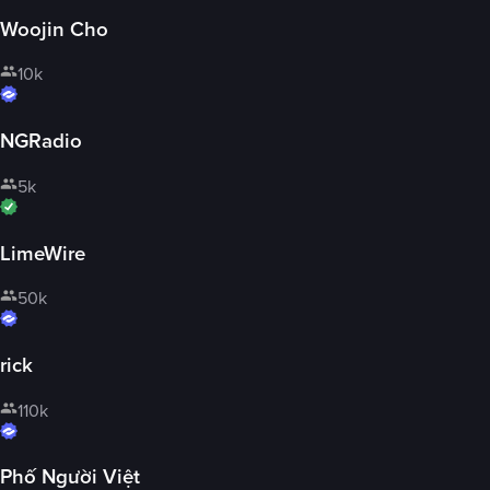
Woojin Cho
10k
NGRadio
5k
LimeWire
50k
rick
110k
Phố Người Việt