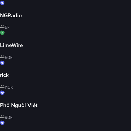
NGRadio
5k
LimeWire
50k
rick
110k
Phố Người Việt
90k