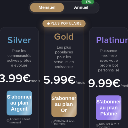
−17%
Mensuel
Annuel
PLUS POPULAIRE
Gold
Silver
Platinu
Les plus
Pour les
Puissance
populaires
communautés
maximale
pour les
actives prêtes
avec votre
serveurs en
à évoluer
propre bot
croissance
personnalisé
3.99€
5.99€
9.99€
/mois
/mois
/moi
S'abonner
S'abonner
S'abonner
au plan
au plan
au plan
Argent
Or
Platine
Annulez à tout
Annulez à tout
moment
moment
Annulez à tout
moment