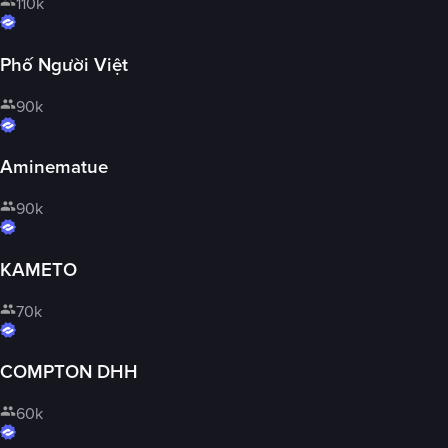
110k
Phố Người Việt
90k
Aminematue
90k
KAMETO
70k
COMPTON DHH
60k