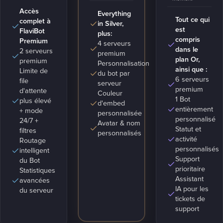
Accès
Everything
Tout ce qui
complet à
in Silver,
est
FlaviBot
plus:
compris
Premium
4 serveurs
dans le
2 serveurs
premium
plan Or,
premium
Personnalisation
ainsi que :
Limite de
du bot par
6 serveurs
file
serveur
premium
d'attente
Couleur
1 Bot
plus élevé
d'embed
entièrement
+ mode
personnalisée
personnalisé
24/7 +
Avatar & nom
Statut et
filtres
personnalisés
activité
Routage
personnalisés
intelligent
Support
du Bot
prioritaire
Statistiques
Assistant
avancées
IA pour les
du serveur
tickets de
support