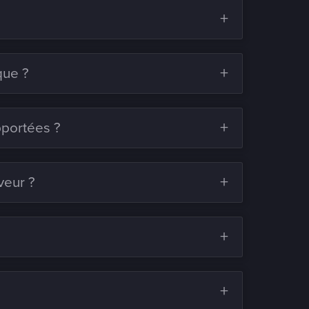
que ?
pportées ?
veur ?